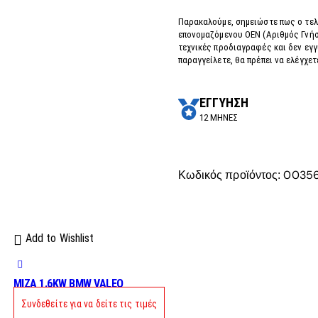
Παρακαλούμε, σημειώστε πως ο τελ
επονομαζόμενου OEN (Αριθμός Γνήσ
τεχνικές προδιαγραφές και δεν εγ
παραγγείλετε, θα πρέπει να ελέγχε
ΕΓΓΥΗΣΗ
12 ΜΗΝΕΣ
0035
Κωδικός προϊόντος:
Add to Wishlist
MIZA 1.6KW BMW VALEO
Συνδεθείτε για να δείτε τις τιμές