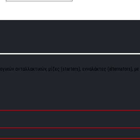
γικών ανταλλακτικών, μίζες (starters), ενναλάκτες (alternators), με