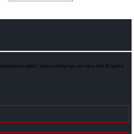
 εμπειρία και υψηλή τεχνική κατάρτιση, για πάνω από 40 χρόνια.