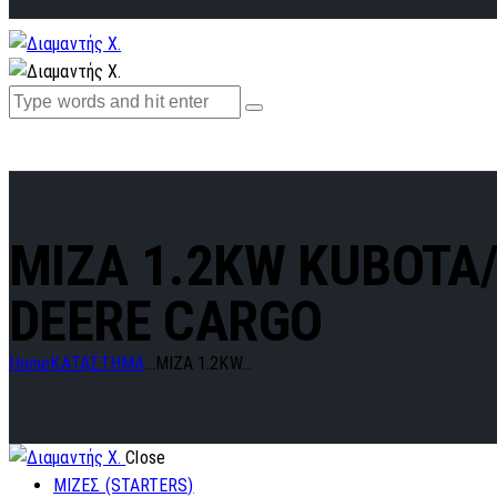
MIZA 1.2KW KUBOTA
DEERE CARGO
Home
ΚΑΤΑΣΤΗΜΑ
...
MIZA 1.2KW...
Close
ΜΙΖΕΣ (STARTERS)