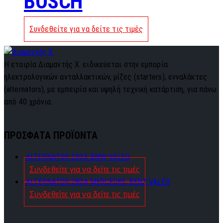
BOSCH
Συνδεθείτε για να δείτε τις τιμές
Η εταιρία Διαμαντής Χ. ειδικεύεται στην εμπορία
ηλεκτρολογικών ανταλλακτικών, μίζες (starters), ενναλάκτες
(alternators), με εμπειρία και υψηλή τεχνική κατάρτιση, για πάνω
από 40 χρόνια.
ΠΡΟΣΦΑΤΑ ΠΡΟΪΟΝΤΑ
ALTERNATOR 220A BMW VALEO
Συνδεθείτε για να δείτε τις τιμές
ALTERNATOR 280A MERCEDES-BENZ VALEO
Συνδεθείτε για να δείτε τις τιμές