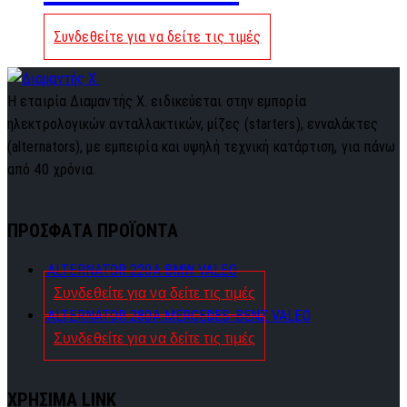
Συνδεθείτε για να δείτε τις τιμές
Η εταιρία Διαμαντής Χ. ειδικεύεται στην εμπορία
ηλεκτρολογικών ανταλλακτικών, μίζες (starters), ενναλάκτες
(alternators), με εμπειρία και υψηλή τεχνική κατάρτιση, για πάνω
από 40 χρόνια.
ΠΡΟΣΦΑΤΑ ΠΡΟΪΟΝΤΑ
ALTERNATOR 220A BMW VALEO
Συνδεθείτε για να δείτε τις τιμές
ALTERNATOR 280A MERCEDES-BENZ VALEO
Συνδεθείτε για να δείτε τις τιμές
ΧΡΗΣΙΜΑ LINK