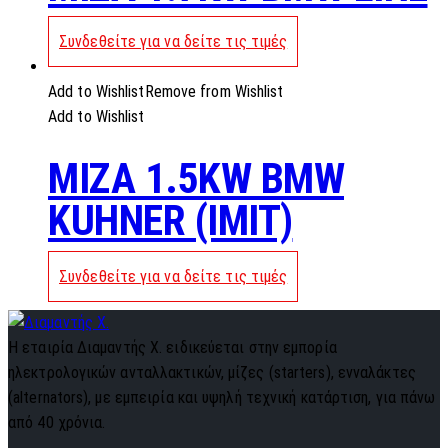
Συνδεθείτε για να δείτε τις τιμές
Add to Wishlist
Remove from Wishlist
Add to Wishlist
MIZA 1.5KW BMW
KUHNER (IMIT)
Συνδεθείτε για να δείτε τις τιμές
Η εταιρία Διαμαντής Χ. ειδικεύεται στην εμπορία
ηλεκτρολογικών ανταλλακτικών, μίζες (starters), ενναλάκτες
(alternators), με εμπειρία και υψηλή τεχνική κατάρτιση, για πάνω
από 40 χρόνια.