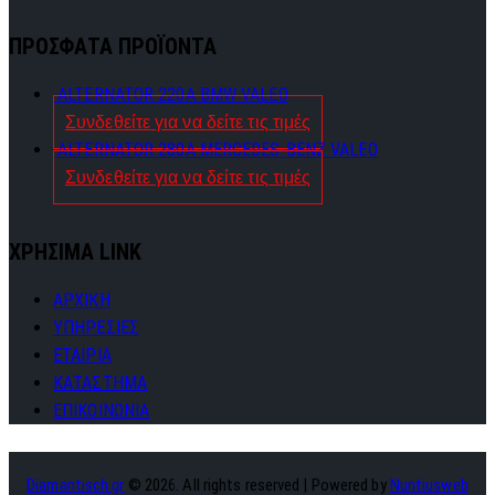
ΠΡΟΣΦΑΤΑ ΠΡΟΪΟΝΤΑ
ALTERNATOR 220A BMW VALEO
Συνδεθείτε για να δείτε τις τιμές
ALTERNATOR 280A MERCEDES-BENZ VALEO
Συνδεθείτε για να δείτε τις τιμές
ΧΡΗΣΙΜΑ LINK
ΑΡΧΙΚΗ
ΥΠΗΡΕΣΙΕΣ
ΕΤΑΙΡΙΑ
ΚΑΤΑΣΤΗΜΑ
ΕΠΙΚΟΙΝΩΝΙΑ
Diamantisch.gr
© 2026. All rights reserved | Powered by
Nuntiusweb