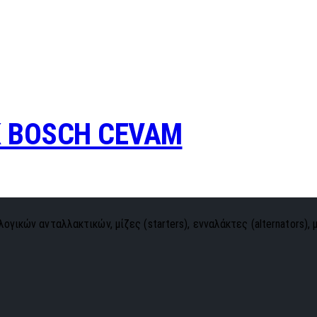
K BOSCH CEVAM
ογικών ανταλλακτικών, μίζες (starters), ενναλάκτες (alternators), 