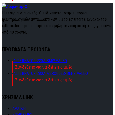
Η εταιρία Διαμαντής Χ. ειδικεύεται στην εμπορία
ηλεκτρολογικών ανταλλακτικών, μίζες (starters), ενναλάκτες
(alternators), με εμπειρία και υψηλή τεχνική κατάρτιση, για πάνω
από 40 χρόνια.
ΠΡΟΣΦΑΤΑ ΠΡΟΪΟΝΤΑ
ALTERNATOR 220A BMW VALEO
Συνδεθείτε για να δείτε τις τιμές
ALTERNATOR 280A MERCEDES-BENZ VALEO
Συνδεθείτε για να δείτε τις τιμές
ΧΡΗΣΙΜΑ LINK
ΑΡΧΙΚΗ
ΥΠΗΡΕΣΙΕΣ