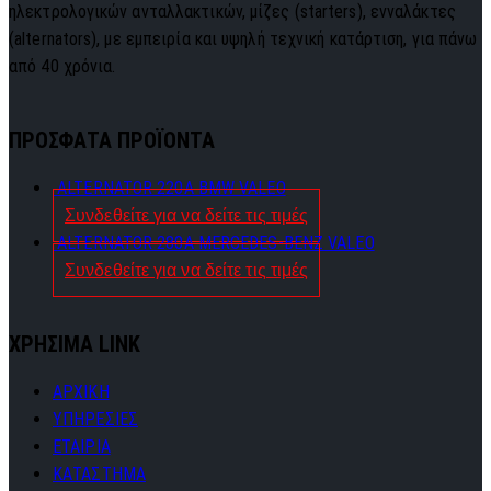
ηλεκτρολογικών ανταλλακτικών, μίζες (starters), ενναλάκτες
(alternators), με εμπειρία και υψηλή τεχνική κατάρτιση, για πάνω
από 40 χρόνια.
ΠΡΟΣΦΑΤΑ ΠΡΟΪΟΝΤΑ
ALTERNATOR 220A BMW VALEO
Συνδεθείτε για να δείτε τις τιμές
ALTERNATOR 280A MERCEDES-BENZ VALEO
Συνδεθείτε για να δείτε τις τιμές
ΧΡΗΣΙΜΑ LINK
ΑΡΧΙΚΗ
ΥΠΗΡΕΣΙΕΣ
ΕΤΑΙΡΙΑ
ΚΑΤΑΣΤΗΜΑ