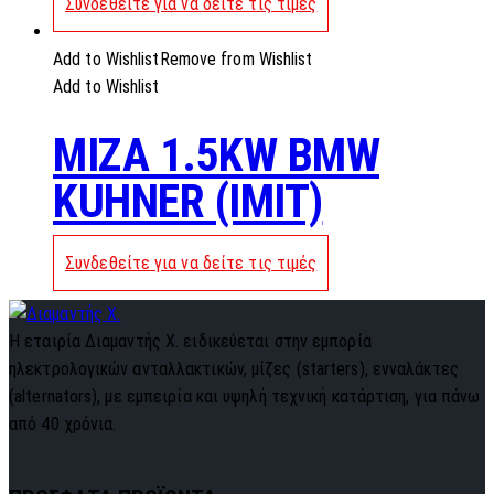
Συνδεθείτε για να δείτε τις τιμές
Add to Wishlist
Remove from Wishlist
Add to Wishlist
MIZA 1.5KW BMW
KUHNER (IMIT)
Συνδεθείτε για να δείτε τις τιμές
Η εταιρία Διαμαντής Χ. ειδικεύεται στην εμπορία
ηλεκτρολογικών ανταλλακτικών, μίζες (starters), ενναλάκτες
(alternators), με εμπειρία και υψηλή τεχνική κατάρτιση, για πάνω
από 40 χρόνια.