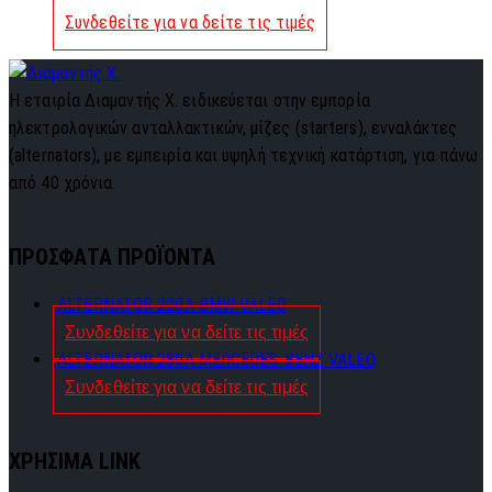
Συνδεθείτε για να δείτε τις τιμές
Η εταιρία Διαμαντής Χ. ειδικεύεται στην εμπορία
ηλεκτρολογικών ανταλλακτικών, μίζες (starters), ενναλάκτες
(alternators), με εμπειρία και υψηλή τεχνική κατάρτιση, για πάνω
από 40 χρόνια.
ΠΡΟΣΦΑΤΑ ΠΡΟΪΟΝΤΑ
ALTERNATOR 220A BMW VALEO
Συνδεθείτε για να δείτε τις τιμές
ALTERNATOR 280A MERCEDES-BENZ VALEO
Συνδεθείτε για να δείτε τις τιμές
ΧΡΗΣΙΜΑ LINK