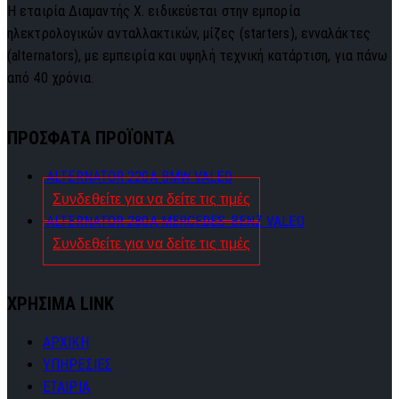
Η εταιρία Διαμαντής Χ. ειδικεύεται στην εμπορία
ηλεκτρολογικών ανταλλακτικών, μίζες (starters), ενναλάκτες
(alternators), με εμπειρία και υψηλή τεχνική κατάρτιση, για πάνω
από 40 χρόνια.
ΠΡΟΣΦΑΤΑ ΠΡΟΪΟΝΤΑ
ALTERNATOR 220A BMW VALEO
Συνδεθείτε για να δείτε τις τιμές
ALTERNATOR 280A MERCEDES-BENZ VALEO
Συνδεθείτε για να δείτε τις τιμές
ΧΡΗΣΙΜΑ LINK
ΑΡΧΙΚΗ
ΥΠΗΡΕΣΙΕΣ
ΕΤΑΙΡΙΑ