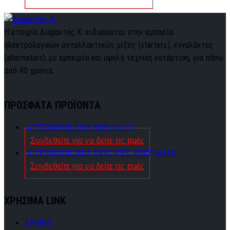
Η εταιρία Διαμαντής Χ. ειδικεύεται στην εμπορία
ηλεκτρολογικών ανταλλακτικών, μίζες (starters), ενναλάκτες
(alternators), με εμπειρία και υψηλή τεχνική κατάρτιση, για πάνω
από 40 χρόνια.
ΠΡΟΣΦΑΤΑ ΠΡΟΪΟΝΤΑ
ALTERNATOR 220A BMW VALEO
Συνδεθείτε για να δείτε τις τιμές
ALTERNATOR 280A MERCEDES-BENZ VALEO
Συνδεθείτε για να δείτε τις τιμές
ΧΡΗΣΙΜΑ LINK
ΑΡΧΙΚΗ