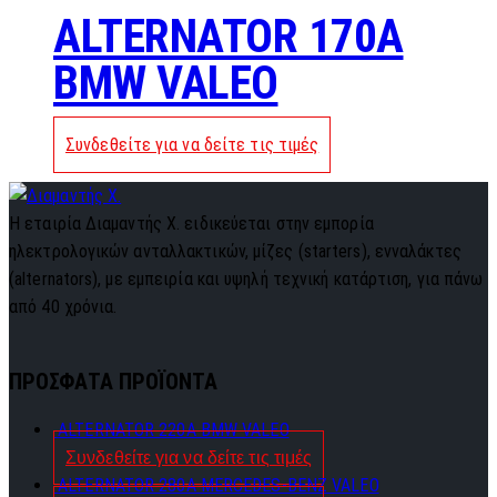
ALTERNATOR 170A
BMW VALEO
Συνδεθείτε για να δείτε τις τιμές
Η εταιρία Διαμαντής Χ. ειδικεύεται στην εμπορία
ηλεκτρολογικών ανταλλακτικών, μίζες (starters), ενναλάκτες
(alternators), με εμπειρία και υψηλή τεχνική κατάρτιση, για πάνω
από 40 χρόνια.
ΠΡΟΣΦΑΤΑ ΠΡΟΪΟΝΤΑ
ALTERNATOR 220A BMW VALEO
Συνδεθείτε για να δείτε τις τιμές
ALTERNATOR 280A MERCEDES-BENZ VALEO