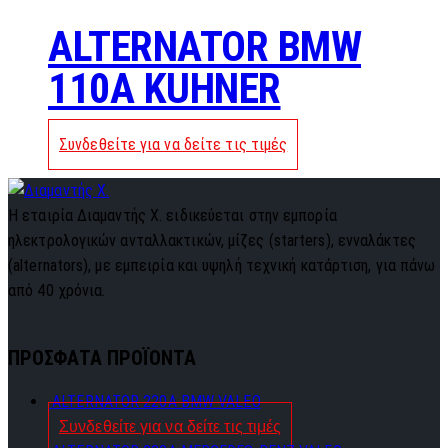
ALTERNATOR BMW
110A KUHNER
Συνδεθείτε για να δείτε τις τιμές
Η εταιρία Διαμαντής Χ. ειδικεύεται στην εμπορία
ηλεκτρολογικών ανταλλακτικών, μίζες (starters), ενναλάκτες
(alternators), με εμπειρία και υψηλή τεχνική κατάρτιση, για πάνω
από 40 χρόνια.
ΠΡΟΣΦΑΤΑ ΠΡΟΪΟΝΤΑ
ALTERNATOR 220A BMW VALEO
Συνδεθείτε για να δείτε τις τιμές