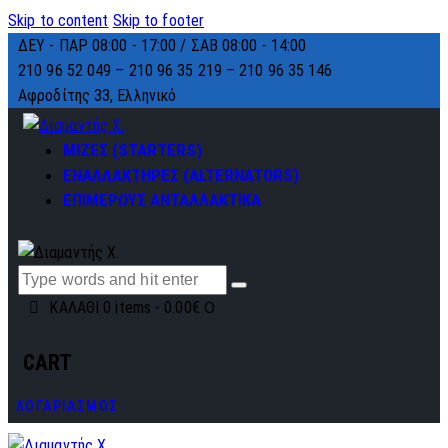
Skip to content
Skip to footer
ΔΕΥ - ΠΑΡ 08:00 - 17:00 / ΣΑΒ 08:00 - 14:00
210 96 52 049 – 210 96 35 219 –
210 96 35 146
Αφροδίτης 33, Ελληνικό
ΜΙΖΕΣ (STARTERS)
ΕΝΑΛΛΑΚΤΗΡΕΣ (ALTERNATORS)
ΕΠΙΜΕΡΟΥΣ ΑΝΤΑΛΛΑΚΤΙΚΑ
0
ΚΑΛΑΘΙ
0 items
-
0.00€
CART
ΛΟΓΑΡΙΑΣΜΟΣ