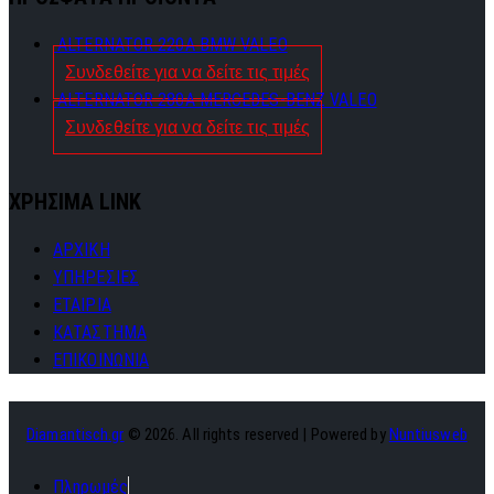
ALTERNATOR 220A BMW VALEO
Συνδεθείτε για να δείτε τις τιμές
ALTERNATOR 280A MERCEDES-BENZ VALEO
Συνδεθείτε για να δείτε τις τιμές
ΧΡΗΣΙΜΑ LINK
ΑΡΧΙΚΗ
ΥΠΗΡΕΣΙΕΣ
ΕΤΑΙΡΙΑ
ΚΑΤΑΣΤΗΜΑ
ΕΠΙΚΟΙΝΩΝΙΑ
Diamantisch.gr
© 2026. All rights reserved | Powered by
Nuntiusweb
Πληρωμές