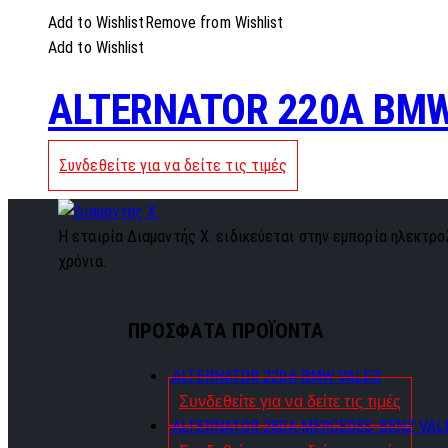
Add to Wishlist
Remove from Wishlist
Add to Wishlist
ALTERNATOR 220A BMW
Συνδεθείτε για να δείτε τις τιμές
Η εταιρία Διαμαντής Χ. ειδικεύεται στην εμπορία ηλεκτρολ
χρόνια.
ΠΡΟΣΦΑΤΑ ΠΡΟΪΟΝΤΑ
ALTERNATOR 220A BMW VALEO
Συνδεθείτε για να δείτε τις τιμές
ALTERNATOR 280A MERCEDES-BENZ VAL