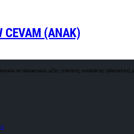
 CEVAM (ANAK)
ογικών ανταλλακτικών, μίζες (starters), ενναλάκτες (alternators), 
EO