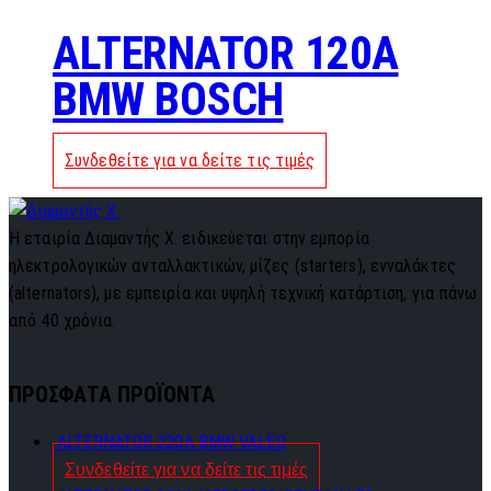
ALTERNATOR 120A
BMW BOSCH
Συνδεθείτε για να δείτε τις τιμές
Η εταιρία Διαμαντής Χ. ειδικεύεται στην εμπορία
ηλεκτρολογικών ανταλλακτικών, μίζες (starters), ενναλάκτες
(alternators), με εμπειρία και υψηλή τεχνική κατάρτιση, για πάνω
από 40 χρόνια.
ΠΡΟΣΦΑΤΑ ΠΡΟΪΟΝΤΑ
ALTERNATOR 220A BMW VALEO
Συνδεθείτε για να δείτε τις τιμές