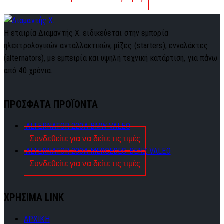
Η εταιρία Διαμαντής Χ. ειδικεύεται στην εμπορία
ηλεκτρολογικών ανταλλακτικών, μίζες (starters), ενναλάκτες
(alternators), με εμπειρία και υψηλή τεχνική κατάρτιση, για πάνω
από 40 χρόνια.
ΠΡΟΣΦΑΤΑ ΠΡΟΪΟΝΤΑ
ALTERNATOR 220A BMW VALEO
Συνδεθείτε για να δείτε τις τιμές
ALTERNATOR 280A MERCEDES-BENZ VALEO
Συνδεθείτε για να δείτε τις τιμές
ΧΡΗΣΙΜΑ LINK
ΑΡΧΙΚΗ