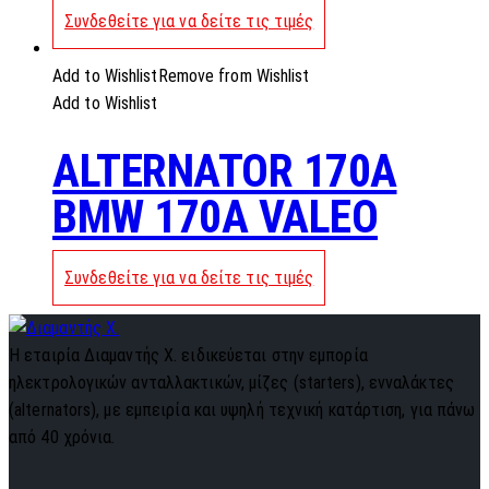
Συνδεθείτε για να δείτε τις τιμές
Add to Wishlist
Remove from Wishlist
Add to Wishlist
ALTERNATOR 170A
BMW 170A VALEO
Συνδεθείτε για να δείτε τις τιμές
Η εταιρία Διαμαντής Χ. ειδικεύεται στην εμπορία
ηλεκτρολογικών ανταλλακτικών, μίζες (starters), ενναλάκτες
(alternators), με εμπειρία και υψηλή τεχνική κατάρτιση, για πάνω
από 40 χρόνια.