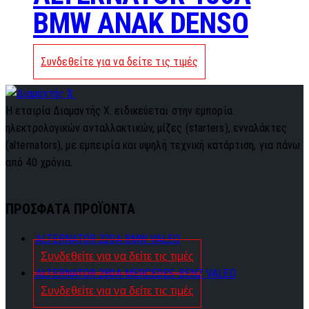
BMW ANAK DENSO
Συνδεθείτε για να δείτε τις τιμές
Η εταιρία Διαμαντής Χ. ειδικεύεται στην εμπορία
ηλεκτρολογικών ανταλλακτικών, μίζες (starters), ενναλάκτες
(alternators), με εμπειρία και υψηλή τεχνική κατάρτιση, για πάνω
από 40 χρόνια.
ΠΡΟΣΦΑΤΑ ΠΡΟΪΟΝΤΑ
ALTERNATOR 220A BMW VALEO
Συνδεθείτε για να δείτε τις τιμές
ALTERNATOR 280A MERCEDES-BENZ VALEO
Συνδεθείτε για να δείτε τις τιμές