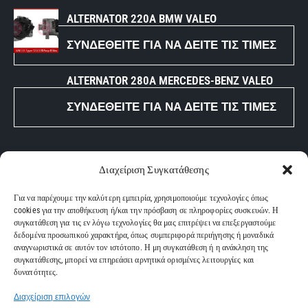
ALTERNATOR 220A BMW VALEO
ΣΥΝΔΕΘΕΊΤΕ ΓΙΑ ΝΑ ΔΕΊΤΕ ΤΙΣ ΤΙΜΈΣ
ALTERNATOR 280A MERCEDES-BENZ VALEO
ΣΥΝΔΕΘΕΊΤΕ ΓΙΑ ΝΑ ΔΕΊΤΕ ΤΙΣ ΤΙΜΈΣ
ΧΡΗΣΙΜΑ LINK
Διαχείριση Συγκατάθεσης
ΑΡΧΙΚΗ
Για να παρέχουμε την καλύτερη εμπειρία, χρησιμοποιούμε τεχνολογίες όπως
ΥΠΗΡΕΣΙΕΣ
cookies για την αποθήκευση ή/και την πρόσβαση σε πληροφορίες συσκευών. Η
συγκατάθεση για τις εν λόγω τεχνολογίες θα μας επιτρέψει να επεξεργαστούμε
ΕΤΑΙΡΙΑ
δεδομένα προσωπικού χαρακτήρα, όπως συμπεριφορά περιήγησης ή μοναδικά
ΚΑΤΑΣΤΗΜΑ
αναγνωριστικά σε αυτόν τον ιστότοπο. Η μη συγκατάθεση ή η ανάκληση της
συγκατάθεσης, μπορεί να επηρεάσει αρνητικά ορισμένες λειτουργίες και
ΕΠΙΚΟΙΝΩΝΙΑ
δυνατότητες.
Διαχείριση επιλογών