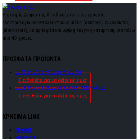
Η εταιρία Διαμαντής Χ. ειδικεύεται στην εμπορία
ηλεκτρολογικών ανταλλακτικών, μίζες (starters), ενναλάκτες
(alternators), με εμπειρία και υψηλή τεχνική κατάρτιση, για πάνω
από 40 χρόνια.
ΠΡΟΣΦΑΤΑ ΠΡΟΪΟΝΤΑ
ALTERNATOR 220A BMW VALEO
Συνδεθείτε για να δείτε τις τιμές
ALTERNATOR 280A MERCEDES-BENZ VALEO
Συνδεθείτε για να δείτε τις τιμές
ΧΡΗΣΙΜΑ LINK
ΑΡΧΙΚΗ
ΥΠΗΡΕΣΙΕΣ