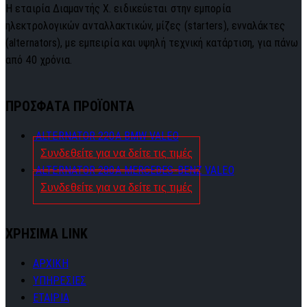
Η εταιρία Διαμαντής Χ. ειδικεύεται στην εμπορία
ηλεκτρολογικών ανταλλακτικών, μίζες (starters), ενναλάκτες
(alternators), με εμπειρία και υψηλή τεχνική κατάρτιση, για πάνω
από 40 χρόνια.
ΠΡΟΣΦΑΤΑ ΠΡΟΪΟΝΤΑ
ALTERNATOR 220A BMW VALEO
Συνδεθείτε για να δείτε τις τιμές
ALTERNATOR 280A MERCEDES-BENZ VALEO
Συνδεθείτε για να δείτε τις τιμές
ΧΡΗΣΙΜΑ LINK
ΑΡΧΙΚΗ
ΥΠΗΡΕΣΙΕΣ
ΕΤΑΙΡΙΑ