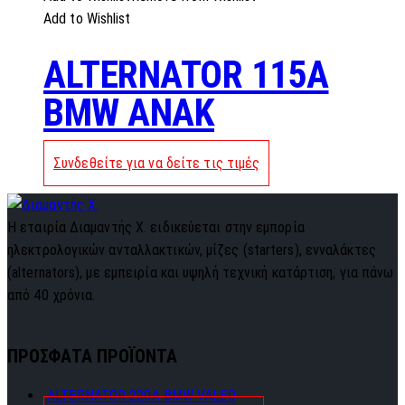
Add to Wishlist
ALTERNATOR 115A
BMW ANAK
Συνδεθείτε για να δείτε τις τιμές
Η εταιρία Διαμαντής Χ. ειδικεύεται στην εμπορία
ηλεκτρολογικών ανταλλακτικών, μίζες (starters), ενναλάκτες
(alternators), με εμπειρία και υψηλή τεχνική κατάρτιση, για πάνω
από 40 χρόνια.
ΠΡΟΣΦΑΤΑ ΠΡΟΪΟΝΤΑ
ALTERNATOR 220A BMW VALEO