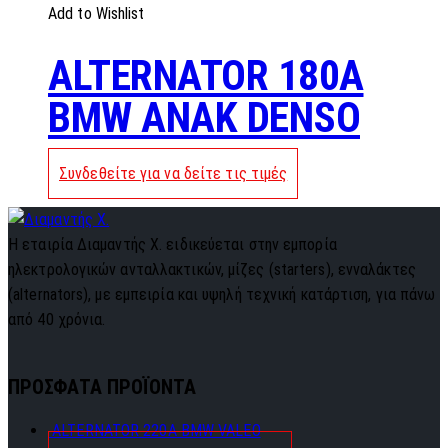
Add to Wishlist
ALTERNATOR 180A
BMW ANAK DENSO
Συνδεθείτε για να δείτε τις τιμές
Η εταιρία Διαμαντής Χ. ειδικεύεται στην εμπορία
ηλεκτρολογικών ανταλλακτικών, μίζες (starters), ενναλάκτες
(alternators), με εμπειρία και υψηλή τεχνική κατάρτιση, για πάνω
από 40 χρόνια.
ΠΡΟΣΦΑΤΑ ΠΡΟΪΟΝΤΑ
ALTERNATOR 220A BMW VALEO