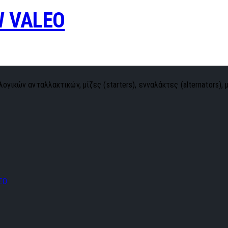
W VALEO
ογικών ανταλλακτικών, μίζες (starters), ενναλάκτες (alternators), 
EO