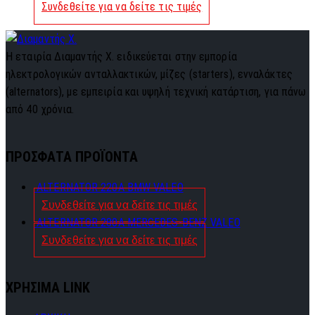
Συνδεθείτε για να δείτε τις τιμές
Η εταιρία Διαμαντής Χ. ειδικεύεται στην εμπορία
ηλεκτρολογικών ανταλλακτικών, μίζες (starters), ενναλάκτες
(alternators), με εμπειρία και υψηλή τεχνική κατάρτιση, για πάνω
από 40 χρόνια.
ΠΡΟΣΦΑΤΑ ΠΡΟΪΟΝΤΑ
ALTERNATOR 220A BMW VALEO
Συνδεθείτε για να δείτε τις τιμές
ALTERNATOR 280A MERCEDES-BENZ VALEO
Συνδεθείτε για να δείτε τις τιμές
ΧΡΗΣΙΜΑ LINK