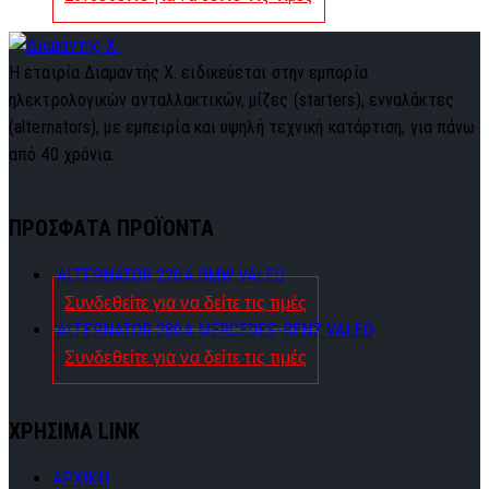
Η εταιρία Διαμαντής Χ. ειδικεύεται στην εμπορία
ηλεκτρολογικών ανταλλακτικών, μίζες (starters), ενναλάκτες
(alternators), με εμπειρία και υψηλή τεχνική κατάρτιση, για πάνω
από 40 χρόνια.
ΠΡΟΣΦΑΤΑ ΠΡΟΪΟΝΤΑ
ALTERNATOR 220A BMW VALEO
Συνδεθείτε για να δείτε τις τιμές
ALTERNATOR 280A MERCEDES-BENZ VALEO
Συνδεθείτε για να δείτε τις τιμές
ΧΡΗΣΙΜΑ LINK
ΑΡΧΙΚΗ