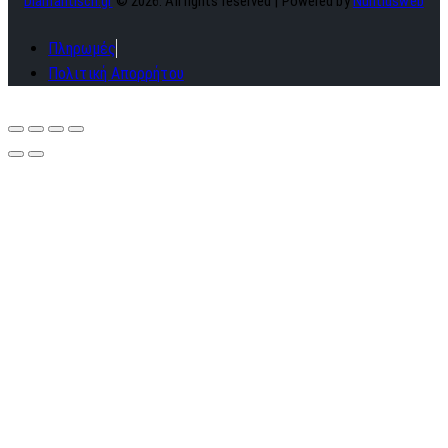
Diamantisch.gr
© 2026. All rights reserved | Powered by
Nuntiusweb
Πληρωμές
Πολιτική Απορρήτου