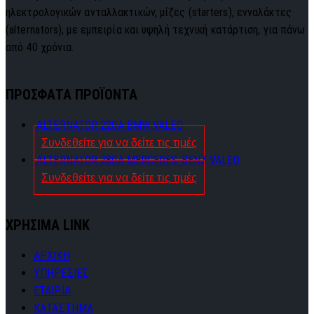
ηλεκτρολογικών ανταλλακτικών, μίζες (starters), ενναλάκτες
(alternators), με εμπειρία και υψηλή τεχνική κατάρτιση, για πάνω
από 40 χρόνια.
ΠΡΟΣΦΑΤΑ ΠΡΟΪΟΝΤΑ
ALTERNATOR 220A BMW VALEO
Συνδεθείτε για να δείτε τις τιμές
ALTERNATOR 280A MERCEDES-BENZ VALEO
Συνδεθείτε για να δείτε τις τιμές
ΧΡΗΣΙΜΑ LINK
ΑΡΧΙΚΗ
ΥΠΗΡΕΣΙΕΣ
ΕΤΑΙΡΙΑ
ΚΑΤΑΣΤΗΜΑ