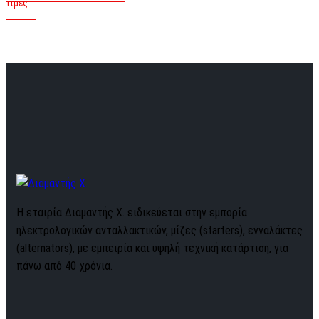
τιμές
Η εταιρία Διαμαντής Χ. ειδικεύεται στην εμπορία
ηλεκτρολογικών ανταλλακτικών, μίζες (starters), ενναλάκτες
(alternators), με εμπειρία και υψηλή τεχνική κατάρτιση, για
πάνω από 40 χρόνια.