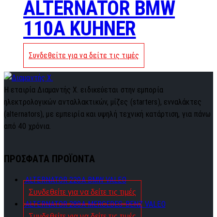
ALTERNATOR BMW
110A KUHNER
Συνδεθείτε για να δείτε τις τιμές
Η εταιρία Διαμαντής Χ. ειδικεύεται στην εμπορία
ηλεκτρολογικών ανταλλακτικών, μίζες (starters), ενναλάκτες
(alternators), με εμπειρία και υψηλή τεχνική κατάρτιση, για πάνω
από 40 χρόνια.
ΠΡΟΣΦΑΤΑ ΠΡΟΪΟΝΤΑ
ALTERNATOR 220A BMW VALEO
Συνδεθείτε για να δείτε τις τιμές
ALTERNATOR 280A MERCEDES-BENZ VALEO
Συνδεθείτε για να δείτε τις τιμές