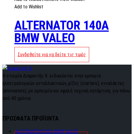
Add to Wishlist
ALTERNATOR 140A
BMW VALEO
Συνδεθείτε για να δείτε τις τιμές
Η εταιρία Διαμαντής Χ. ειδικεύεται στην εμπορία
ηλεκτρολογικών ανταλλακτικών, μίζες (starters), ενναλάκτες
(alternators), με εμπειρία και υψηλή τεχνική κατάρτιση, για πάνω
από 40 χρόνια.
ΠΡΟΣΦΑΤΑ ΠΡΟΪΟΝΤΑ
ALTERNATOR 220A BMW VALEO