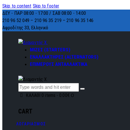
Skip to content
Skip to footer
ΔΕΥ - ΠΑΡ 08:00 - 17:00 / ΣΑΒ 08:00 - 14:00
210 96 52 049 – 210 96 35 219 –
210 96 35 146
Αφροδίτης 33, Ελληνικό
ΜΙΖΕΣ (STARTERS)
ΕΝΑΛΛΑΚΤΗΡΕΣ (ALTERNATORS)
ΕΠΙΜΕΡΟΥΣ ΑΝΤΑΛΛΑΚΤΙΚΑ
0
ΚΑΛΑΘΙ
0 items
-
0.00€
CART
ΛΟΓΑΡΙΑΣΜΟΣ