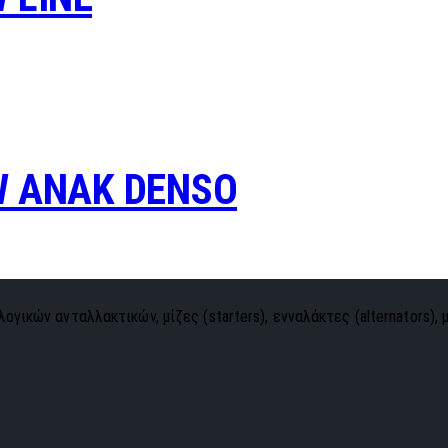
W ANAK DENSO
ογικών ανταλλακτικών, μίζες (starters), ενναλάκτες (alternators), 