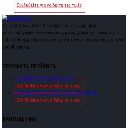
Συνδεθείτε για να δείτε τις τιμές
Η εταιρία Διαμαντής Χ. ειδικεύεται στην εμπορία
ηλεκτρολογικών ανταλλακτικών, μίζες (starters), ενναλάκτες
(alternators), με εμπειρία και υψηλή τεχνική κατάρτιση, για πάνω
από 40 χρόνια.
ΠΡΟΣΦΑΤΑ ΠΡΟΪΟΝΤΑ
ALTERNATOR 220A BMW VALEO
Συνδεθείτε για να δείτε τις τιμές
ALTERNATOR 280A MERCEDES-BENZ VALEO
Συνδεθείτε για να δείτε τις τιμές
ΧΡΗΣΙΜΑ LINK