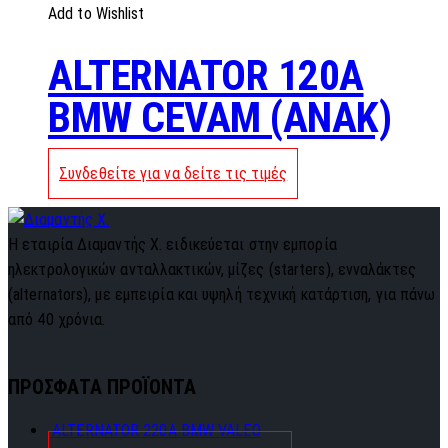
Add to Wishlist
ALTERNATOR 120A
BMW CEVAM (ANAK)
Συνδεθείτε για να δείτε τις τιμές
Η εταιρία Διαμαντής Χ. ειδικεύεται στην εμπορία
ηλεκτρολογικών ανταλλακτικών, μίζες (starters), ενναλάκτες
(alternators), με εμπειρία και υψηλή τεχνική κατάρτιση, για πάνω
από 40 χρόνια.
ΠΡΟΣΦΑΤΑ ΠΡΟΪΟΝΤΑ
ALTERNATOR 220A BMW VALEO