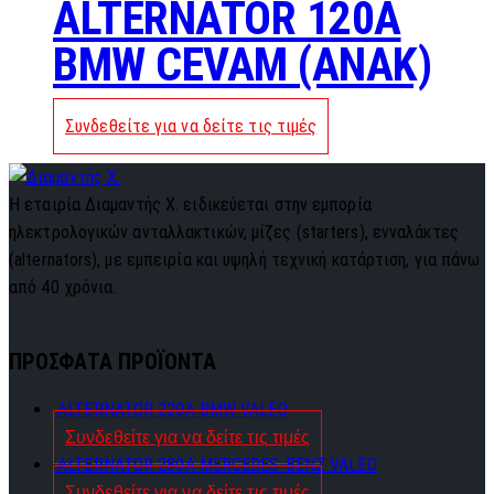
ALTERNATOR 120A
BMW CEVAM (ANAK)
Συνδεθείτε για να δείτε τις τιμές
Η εταιρία Διαμαντής Χ. ειδικεύεται στην εμπορία
ηλεκτρολογικών ανταλλακτικών, μίζες (starters), ενναλάκτες
(alternators), με εμπειρία και υψηλή τεχνική κατάρτιση, για πάνω
από 40 χρόνια.
ΠΡΟΣΦΑΤΑ ΠΡΟΪΟΝΤΑ
ALTERNATOR 220A BMW VALEO
Συνδεθείτε για να δείτε τις τιμές
ALTERNATOR 280A MERCEDES-BENZ VALEO
Συνδεθείτε για να δείτε τις τιμές