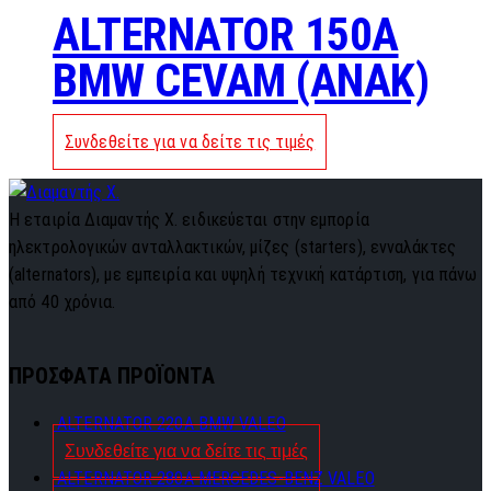
ALTERNATOR 150A
BMW CEVAM (ANAK)
Συνδεθείτε για να δείτε τις τιμές
Η εταιρία Διαμαντής Χ. ειδικεύεται στην εμπορία
ηλεκτρολογικών ανταλλακτικών, μίζες (starters), ενναλάκτες
(alternators), με εμπειρία και υψηλή τεχνική κατάρτιση, για πάνω
από 40 χρόνια.
ΠΡΟΣΦΑΤΑ ΠΡΟΪΟΝΤΑ
ALTERNATOR 220A BMW VALEO
Συνδεθείτε για να δείτε τις τιμές
ALTERNATOR 280A MERCEDES-BENZ VALEO